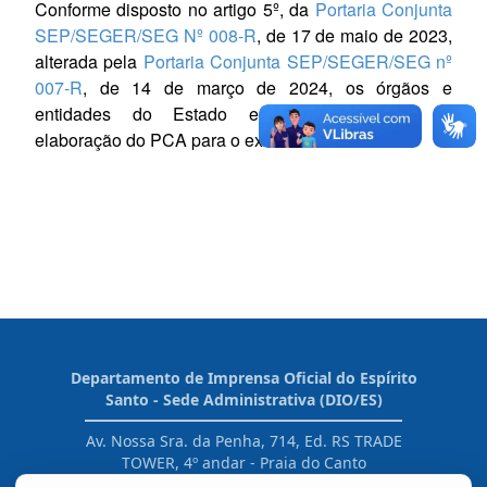
Conforme disposto no artigo 5º, da
Portaria Conjunta
SEP/SEGER/SEG Nº 008-R
, de 17 de maio de 2023,
alterada pela
Portaria Conjunta SEP/SEGER/SEG nº
007-R
, de 14 de março de 2024, os órgãos e
entidades do Estado estão dispensados da
elaboração do PCA para o exercício de 2024.
Departamento de Imprensa Oficial do Espírito
Santo - Sede Administrativa (DIO/ES)
Av. Nossa Sra. da Penha, 714, Ed. RS TRADE
TOWER, 4º andar - Praia do Canto
CEP: 29055-130 - Vitória / ES