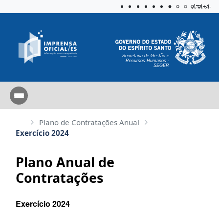
Acessibilida
Aplicar c
A=
A+
A-
Secretaria de Gestão e
Recursos Humanos -
SEGER
Plano de Contratações Anual
Exercício 2024
Plano Anual de
Contratações
Exercício 2024