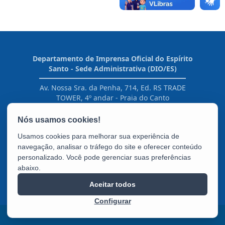
Departamento de Imprensa Oficial do Espírito
Santo - Sede Administrativa (DIO/ES)
Av. Nossa Sra. da Penha, 714, Ed. RS TRADE
TOWER, 4º andar - Praia do Canto
CEP: 29055-130 - Vitória / ES
Tel.: 27 3636-6929
E-mail:
atendimento@dio.es.gov.br
Usamos cookies para melhorar sua experiência de
navegação, analisar o tráfego do site e oferecer conteúdo
personalizado. Você pode gerenciar suas preferências
abaixo.
Aceitar todos
Configurar
2025 – 2026 | Desenvolvido pelo
PRODEST
com Software Livre.