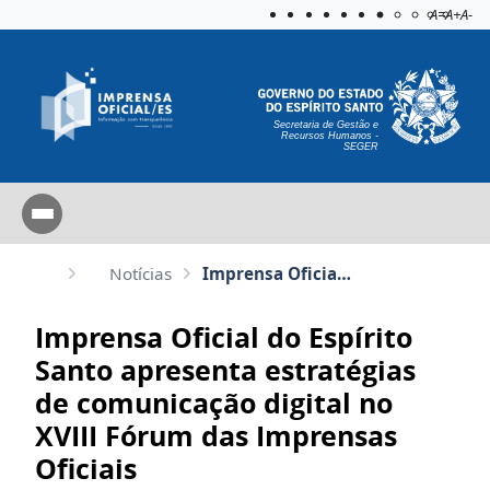
Acessibilida
Aplicar c
A=
A+
A-
Secretaria de Gestão e
Recursos Humanos -
SEGER
Notícias
Imprensa Oficial do Espírito Santo apresenta estratégias de comunicação digital no XVIII Fórum das I...
Imprensa Oficial do Espírito
Santo apresenta estratégias
de comunicação digital no
XVIII Fórum das Imprensas
Oficiais