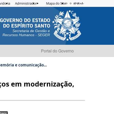
Acessibilidade
Aplicar contraste
vidoria
Administrador
Mapa do Site
A=
A+
A-
Secretaria de Gestão e
Recursos Humanos - SEGER
Portal do Governo
memória e comunicação...
anços em modernização,
imir