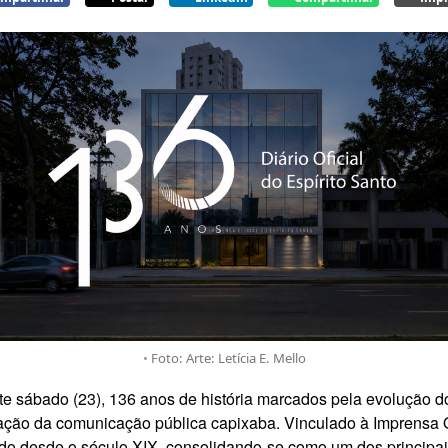
Foto: Arte: Letícia E. Mello
ste sábado (23), 136 anos de história marcados pela evolução do
ção da comunicação pública capixaba. Vinculado à Imprensa Ofic
ado desde o século XIX, consolidando-se como um dos principai