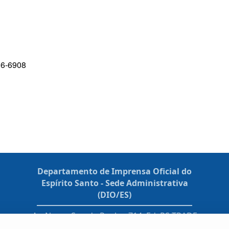
36-6908
Departamento de Imprensa Oficial do
Espírito Santo - Sede Administrativa
(DIO/ES)
Av. Nossa Sra. da Penha, 714, Ed. RS TRADE
TOWER, 4º andar - Praia do Canto