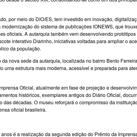
do, por meio do DIO/ES, tem investido em inovação, digitaliz
á a modernização do sistema de publicações IONEWS, que trouxe
es oficiais. A autarquia também vem desenvolvendo protótipos 
mascote interativo Diarinho, iniciativas voltadas para ampliar o a
blico da população.
 da nova sede da autarquia, localizada no bairro Bento Ferreir
o uma estrutura mais moderna, acessível e preparada para ate
mprensa Oficial, atualmente em fase de projeção e desenvolvim
pamentos históricos, exemplares antigos do Diário Oficial, doc
o das décadas. O museu reforçará o compromisso da instituiçã
sa oficial brasileira.
anos é a realização da segunda edição do Prêmio da Imprensa